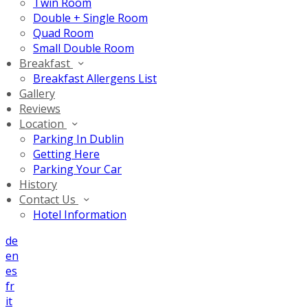
Twin Room
Double + Single Room
Quad Room
Small Double Room
Breakfast
Breakfast Allergens List
Gallery
Reviews
Location
Parking In Dublin
Getting Here
Parking Your Car
History
Contact Us
Hotel Information
de
en
es
fr
it