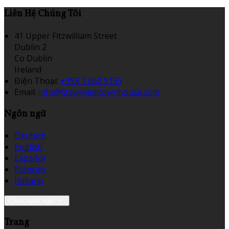
Liên Hệ Chúng Tôi
41 Upper Fitzwilliam Street
Dublin 2
Co Dublin
Ireland
Điện Thoại
:
+353 1 662 5155
Email:
info@fitzwilliamtownhouse.com
Ngôn ngữ
Deutsch
English
Español
Français
Italiano
Chọn ngôn ngữ
Trang