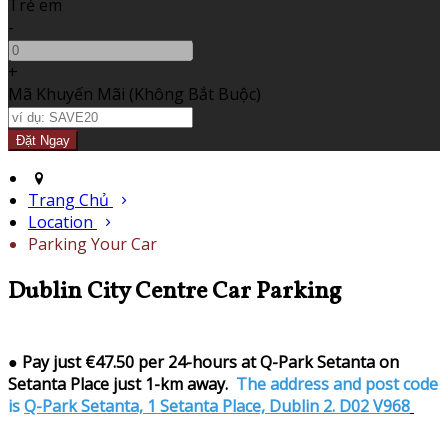
Trẻ em
-
+
Mã Khuyến Mãi
(
Không Bắt Buộc
)
Trang Chủ
Location
Parking Your Car
Dublin City Centre Car Parking
●
Pay just €47.50 per 24-hours at Q-Park Setanta on
Setanta Place just 1-km away.
The address and post code
is
Q-Park Setanta, 1 Setanta Place, Dublin 2. D02 V968