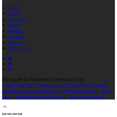
Home
Rooms
Breakfast
Gallery
Reviews
Location
History
Contact Us
Bản quyền
©
Fitzwilliam Townhouse 2026
Cloud Diary PMS, Website, Booking Engine & Channel
Manager by GuestDiary.com
|
Sơ đồ trang web
|
Chính
sách
|
Điều khoản và điều kiện
|
Chính sách bảo mật