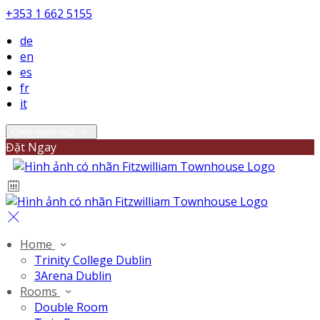
+353 1 662 5155
de
en
es
fr
it
Chọn ngôn ngữ
Đặt Ngay
Home
Trinity College Dublin
3Arena Dublin
Rooms
Double Room