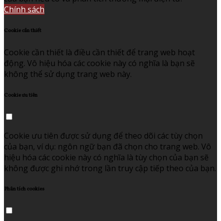
Chính sách
Cookie cần thiết
Cookie cần thiết là điều cần thiết để trang web hoạt
động. Vô hiệu hóa các cookie này có nghĩa là bạn sẽ
không thể sử dụng trang web này.
Cookie ưu tiên
Cookie ưu tiên được sử dụng để theo dõi các tùy chọn
của bạn, ví dụ: ngôn ngữ bạn đã chọn cho trang web. Vô
hiệu hóa các cookie này có nghĩa là tùy chọn của bạn sẽ
không được ghi nhớ trong lần truy cập tiếp theo của bạn.
Phân tích cookies