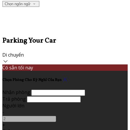
Chọn ngôn ngữ
Parking Your Car
Di chuyển
Có sẵn tối nay
Chọn Phòng Cho Kỳ Nghỉ Của Bạn
Nhận phòng
Trả phòng
Người lớn
-
+