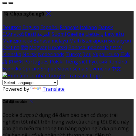
Chọn ngôn ngữ
Deutsch
English
Español
Français
Italiano
Dansk
Ελληνικά
Eesti
العربية
Suomi
Gaeilge
Lietuvių
Latviešu
Македонски
Bahasa melayu
Malti
Български
Беларускі
Čeština
हिंदी
Magyar
Hrvatski
Bahasa indonesia
עברית
Íslenska
Norsk
Nederlands
Türkçe
ไทย
Українська
日本
語
한국어
Português
Polski
Tiếng việt
Русский
Română
Svenska
Српски
Shqipe
Slovenščina
Slovenčina
中文
Powered by
Translate
Cài đặt cookie
Cookie được sử dụng để đảm bảo bạn có được trải
nghiệm tốt nhất trên trang web của chúng tôi. Điều này
bao gồm hiển thị thông tin bằng ngôn ngữ địa phương
của bạn nếu có và phân tích thương mại điện tử.