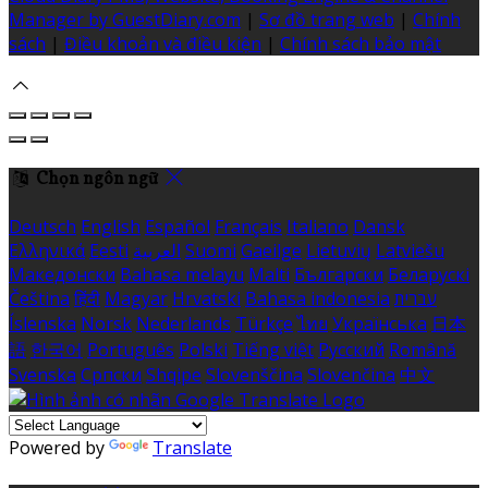
Manager by GuestDiary.com
|
Sơ đồ trang web
|
Chính
sách
|
Điều khoản và điều kiện
|
Chính sách bảo mật
Chọn ngôn ngữ
Deutsch
English
Español
Français
Italiano
Dansk
Ελληνικά
Eesti
العربية
Suomi
Gaeilge
Lietuvių
Latviešu
Македонски
Bahasa melayu
Malti
Български
Беларускі
Čeština
हिंदी
Magyar
Hrvatski
Bahasa indonesia
עברית
Íslenska
Norsk
Nederlands
Türkçe
ไทย
Українська
日本
語
한국어
Português
Polski
Tiếng việt
Русский
Română
Svenska
Српски
Shqipe
Slovenščina
Slovenčina
中文
Powered by
Translate