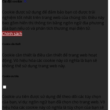
Cài đặt cookie
Cookie được sử dụng để đảm bảo bạn có được trải
nghiệm tốt nhất trên trang web của chúng tôi. Điều này
bao gồm hiển thị thông tin bằng ngôn ngữ địa phương
của bạn nếu có và phân tích thương mại điện tử.
Chính sách
Cookie cần thiết
Cookie cần thiết là điều cần thiết để trang web hoạt
động. Vô hiệu hóa các cookie này có nghĩa là bạn sẽ
không thể sử dụng trang web này.
Cookie ưu tiên
Cookie ưu tiên được sử dụng để theo dõi các tùy chọn
của bạn, ví dụ: ngôn ngữ bạn đã chọn cho trang web. Vô
hiệu hóa các cookie này có nghĩa là tùy chọn của bạn sẽ