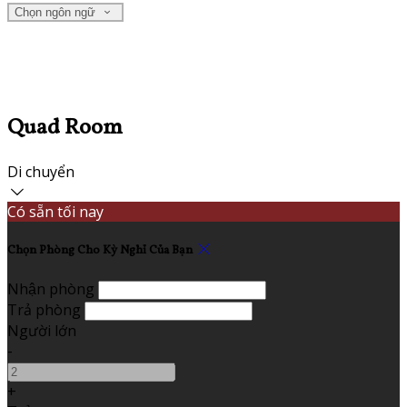
Chọn ngôn ngữ
Quad Room
Di chuyển
Có sẵn tối nay
Chọn Phòng Cho Kỳ Nghỉ Của Bạn
Nhận phòng
Trả phòng
Người lớn
-
+