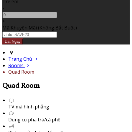
Trẻ em
-
+
Mã Khuyến Mãi
(
Không Bắt Buộc
)
Trang Chủ
Rooms
Quad Room
Quad Room
TV mà hình phẳng
Dụng cụ pha trà/cà phê