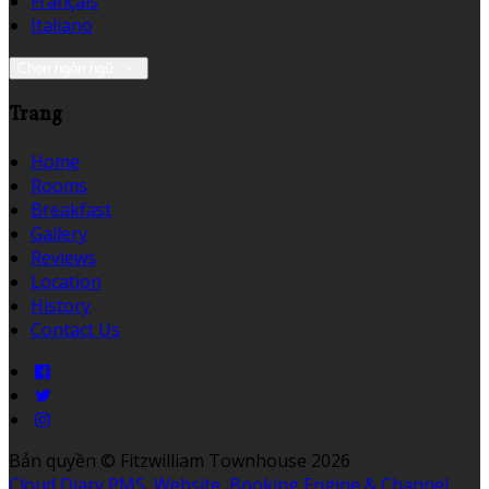
Français
Italiano
Chọn ngôn ngữ
Trang
Home
Rooms
Breakfast
Gallery
Reviews
Location
History
Contact Us
Bản quyền
©
Fitzwilliam Townhouse 2026
Cloud Diary PMS, Website, Booking Engine & Channel