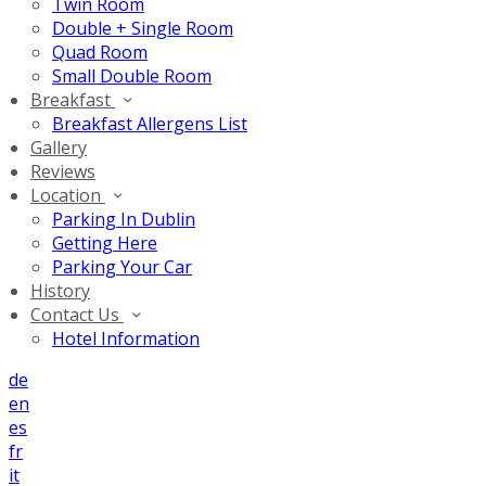
Twin Room
Double + Single Room
Quad Room
Small Double Room
Breakfast
Breakfast Allergens List
Gallery
Reviews
Location
Parking In Dublin
Getting Here
Parking Your Car
History
Contact Us
Hotel Information
de
en
es
fr
it