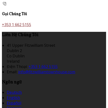
Gọi Chúng Tôi
+353 1 662 5155
Liên Hệ Chúng Tôi
41 Upper Fitzwilliam Street
Dublin 2
Co Dublin
Ireland
Điện Thoại
:
+353 1 662 5155
Email:
info@fitzwilliamtownhouse.com
Ngôn ngữ
Deutsch
English
Español