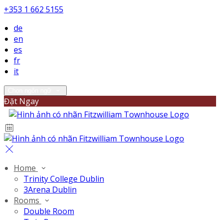
+353 1 662 5155
de
en
es
fr
it
Chọn ngôn ngữ
Đặt Ngay
Home
Trinity College Dublin
3Arena Dublin
Rooms
Double Room