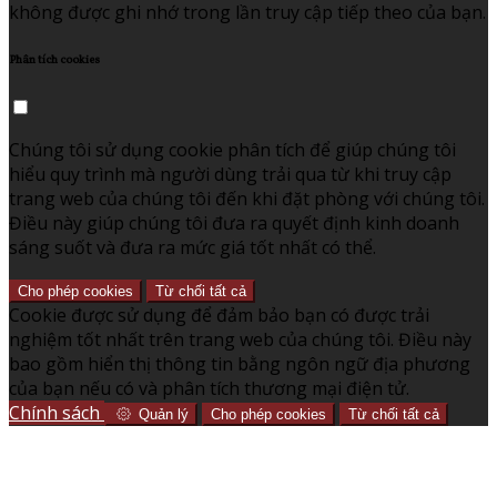
không được ghi nhớ trong lần truy cập tiếp theo của bạn.
Phân tích cookies
Chúng tôi sử dụng cookie phân tích để giúp chúng tôi
hiểu quy trình mà người dùng trải qua từ khi truy cập
trang web của chúng tôi đến khi đặt phòng với chúng tôi.
Điều này giúp chúng tôi đưa ra quyết định kinh doanh
sáng suốt và đưa ra mức giá tốt nhất có thể.
Cho phép cookies
Từ chối tất cả
Cookie được sử dụng để đảm bảo bạn có được trải
nghiệm tốt nhất trên trang web của chúng tôi. Điều này
bao gồm hiển thị thông tin bằng ngôn ngữ địa phương
của bạn nếu có và phân tích thương mại điện tử.
Chính sách
Quản lý
Cho phép cookies
Từ chối tất cả