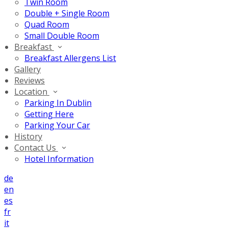
Twin Room
Double + Single Room
Quad Room
Small Double Room
Breakfast
Breakfast Allergens List
Gallery
Reviews
Location
Parking In Dublin
Getting Here
Parking Your Car
History
Contact Us
Hotel Information
de
en
es
fr
it