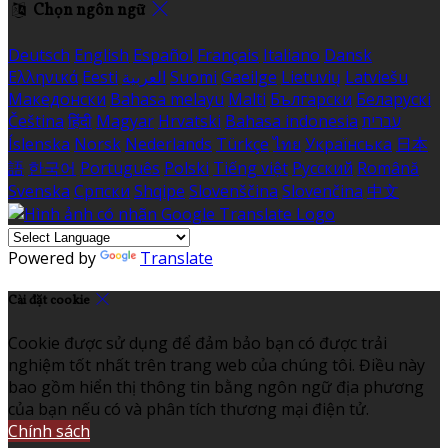
Chọn ngôn ngữ
Deutsch
English
Español
Français
Italiano
Dansk
Ελληνικά
Eesti
العربية
Suomi
Gaeilge
Lietuvių
Latviešu
Македонски
Bahasa melayu
Malti
Български
Беларускі
Čeština
हिंदी
Magyar
Hrvatski
Bahasa indonesia
עברית
Íslenska
Norsk
Nederlands
Türkçe
ไทย
Українська
日本
語
한국어
Português
Polski
Tiếng việt
Русский
Română
Svenska
Српски
Shqipe
Slovenščina
Slovenčina
中文
Powered by
Translate
Cài đặt cookie
Cookie được sử dụng để đảm bảo bạn có được trải
nghiệm tốt nhất trên trang web của chúng tôi. Điều này
bao gồm hiển thị thông tin bằng ngôn ngữ địa phương
của bạn nếu có và phân tích thương mại điện tử.
Chính sách