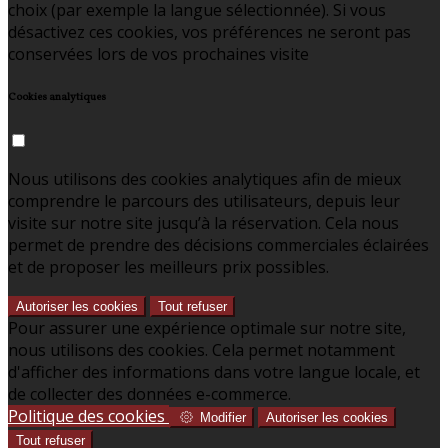
choix (par exemple la langue sélectionnée). Si vous
désactivez ces cookies, vos préférences ne seront pas
conservées lors de vos prochaines visite
Cookies analytiques
Nous utilisons des cookies analytiques afin de mieux
comprendre le parcours des utilisateurs, depuis leur
visite sur notre site jusqu’à la réservation. Cela nous
permet de prendre des décisions commerciales éclairées
et de proposer les meilleurs prix possibles.
Autoriser les cookies
Tout refuser
Pour assurer une expérience optimale sur notre site,
nous utilisons des cookies. Cela permet notamment
d'afficher des informations dans votre langue locale, et
de collecter des données e-commerce.
Politique des cookies
Modifier
Autoriser les cookies
Tout refuser