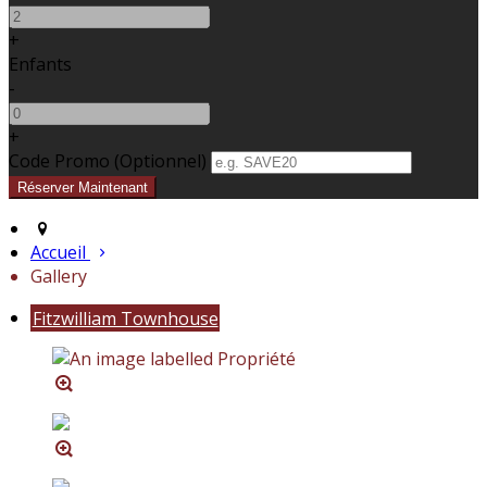
+
Enfants
-
+
Code Promo
(
Optionnel
)
Accueil
Gallery
Fitzwilliam Townhouse