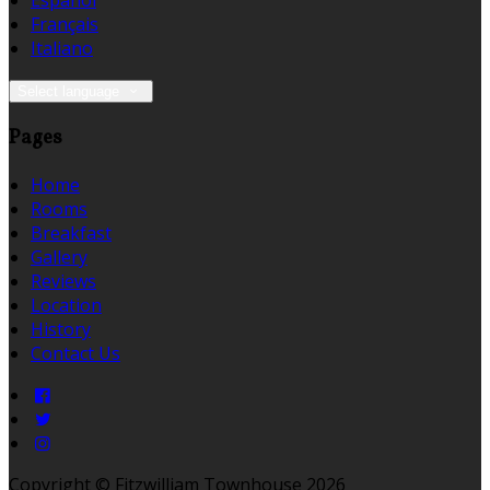
Español
Français
Italiano
Select language
Pages
Home
Rooms
Breakfast
Gallery
Reviews
Location
History
Contact Us
Copyright ©
Fitzwilliam Townhouse 2026