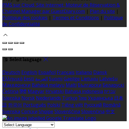
PMS sur Cloud, Site Internet, Moteur de Réservation &
Channel Manager par GuestDiary.com
|
Plan du site
|
Politique des cookies
|
Termes et Conditions
|
Politique
de Confidentialité
Select language
Deutsch
English
Español
Français
Italiano
Dansk
Ελληνικά
Eesti
العربية
Suomi
Gaeilge
Lietuvių
Latviešu
Македонски
Bahasa melayu
Malti
Български
Беларускі
Čeština
हिंदी
Magyar
Hrvatski
Bahasa indonesia
עברית
Íslenska
Norsk
Nederlands
Türkçe
ไทย
Українська
日本
語
한국어
Português
Polski
Tiếng việt
Русский
Română
Svenska
Српски
Shqipe
Slovenščina
Slovenčina
中文