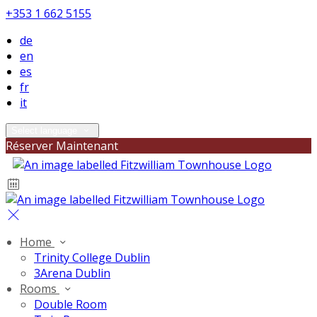
+353 1 662 5155
de
en
es
fr
it
Select language
Réserver Maintenant
Home
Trinity College Dublin
3Arena Dublin
Rooms
Double Room