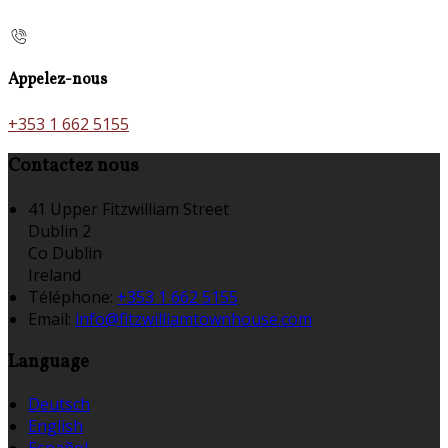
Appelez-nous
+353 1 662 5155
Contactez nous
41 Upper Fitzwilliam Street
Dublin 2
Co Dublin
Ireland
Téléphone
:
+353 1 662 5155
Email:
info@fitzwilliamtownhouse.com
Language
Deutsch
English