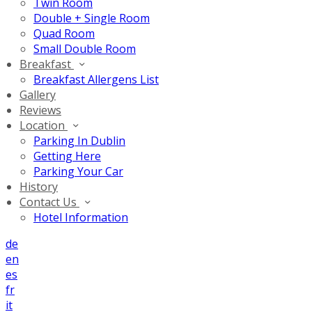
Twin Room
Double + Single Room
Quad Room
Small Double Room
Breakfast
Breakfast Allergens List
Gallery
Reviews
Location
Parking In Dublin
Getting Here
Parking Your Car
History
Contact Us
Hotel Information
de
en
es
fr
it