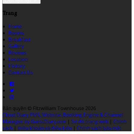
Chọn ngôn ngữ
Trang
Home
Rooms
Breakfast
Gallery
Reviews
Location
History
Contact Us
Bản quyền
©
Fitzwilliam Townhouse 2026
Cloud Diary PMS, Website, Booking Engine & Channel
Manager by GuestDiary.com
|
Sơ đồ trang web
|
Chính
sách
|
Điều khoản và điều kiện
|
Chính sách bảo mật