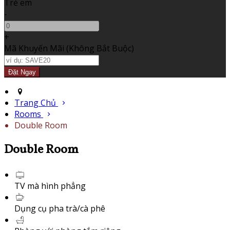
Trẻ em
-
+
Mã Khuyến Mãi
(
Không Bắt Buộc
)
Trang Chủ
Rooms
Double Room
Double Room
TV mà hình phẳng
Dụng cụ pha trà/cà phê