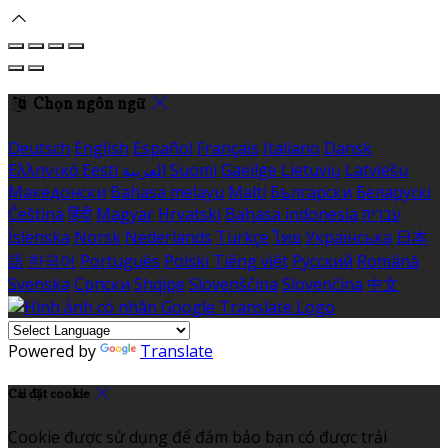
Chọn ngôn ngữ
Deutsch
English
Español
Français
Italiano
Dansk
Ελληνικά
Eesti
العربية
Suomi
Gaeilge
Lietuvių
Latviešu
Македонски
Bahasa melayu
Malti
Български
Беларускі
Čeština
हिंदी
Magyar
Hrvatski
Bahasa indonesia
עברית
Íslenska
Norsk
Nederlands
Türkçe
ไทย
Українська
日本
語
한국어
Português
Polski
Tiếng việt
Русский
Română
Svenska
Српски
Shqipe
Slovenščina
Slovenčina
中文
Powered by
Translate
Cài đặt cookie
Cookie được sử dụng để đảm bảo bạn có được trải