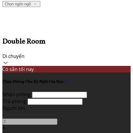
Chọn ngôn ngữ
Double Room
Di chuyển
Có sẵn tối nay
Chọn Phòng Cho Kỳ Nghỉ Của Bạn
Nhận phòng
Trả phòng
Người lớn
-
+