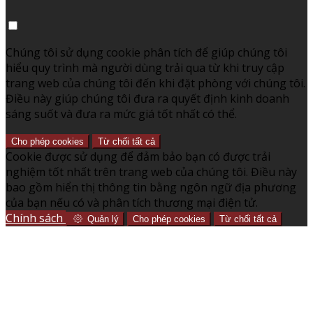
Chúng tôi sử dụng cookie phân tích để giúp chúng tôi
hiểu quy trình mà người dùng trải qua từ khi truy cập
trang web của chúng tôi đến khi đặt phòng với chúng tôi.
Điều này giúp chúng tôi đưa ra quyết định kinh doanh
sáng suốt và đưa ra mức giá tốt nhất có thể.
Cho phép cookies
Từ chối tất cả
Cookie được sử dụng để đảm bảo bạn có được trải
nghiệm tốt nhất trên trang web của chúng tôi. Điều này
bao gồm hiển thị thông tin bằng ngôn ngữ địa phương
của bạn nếu có và phân tích thương mại điện tử.
Chính sách
Quản lý
Cho phép cookies
Từ chối tất cả