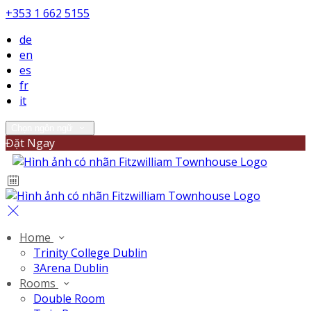
+353 1 662 5155
de
en
es
fr
it
Chọn ngôn ngữ
Đặt Ngay
Home
Trinity College Dublin
3Arena Dublin
Rooms
Double Room