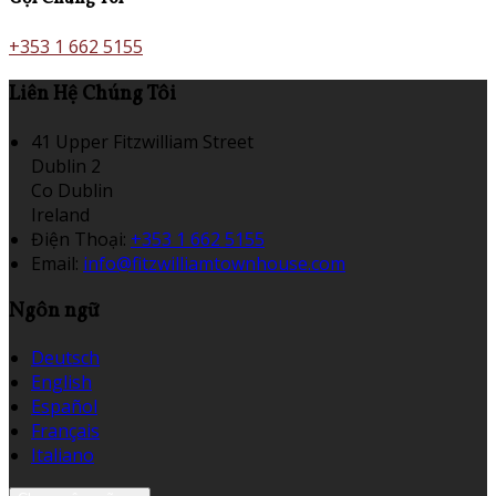
+353 1 662 5155
Liên Hệ Chúng Tôi
41 Upper Fitzwilliam Street
Dublin 2
Co Dublin
Ireland
Điện Thoại
:
+353 1 662 5155
Email:
info@fitzwilliamtownhouse.com
Ngôn ngữ
Deutsch
English
Español
Français
Italiano