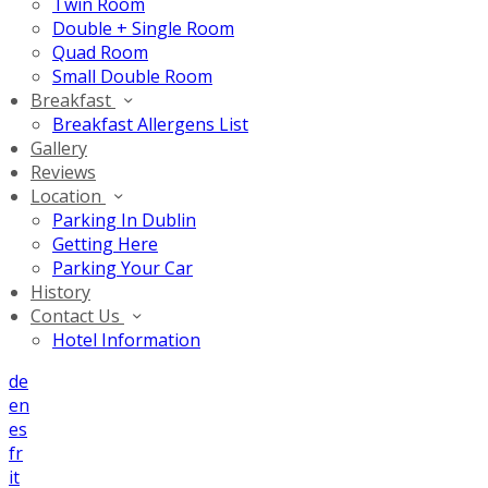
Twin Room
Double + Single Room
Quad Room
Small Double Room
Breakfast
Breakfast Allergens List
Gallery
Reviews
Location
Parking In Dublin
Getting Here
Parking Your Car
History
Contact Us
Hotel Information
de
en
es
fr
it